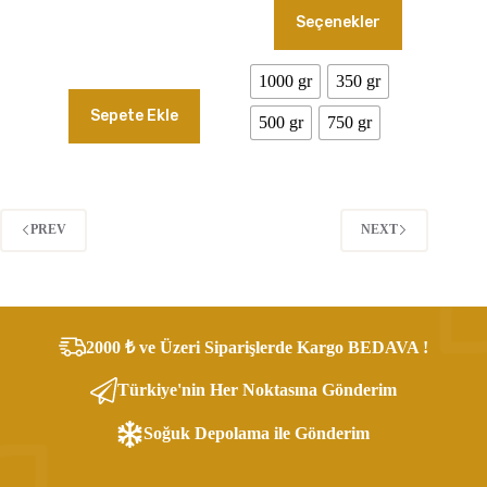
Bu
490.00₺
Seçenekler
ürünün
-
birden
1,400.00₺
fazla
1000 gr
350 gr
varyasyonu
var.
Sepete Ekle
Seçenekler
500 gr
750 gr
ürün
sayfasından
seçilebilir
PREV
NEXT
2000 ₺ ve Üzeri Siparişlerde Kargo BEDAVA !
Türkiye'nin Her Noktasına Gönderim
Soğuk Depolama ile Gönderim