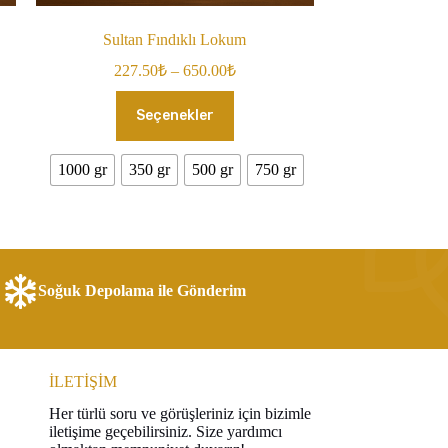
Sultan Fındıklı Lokum
Fiyat
227.50
₺
–
650.00
₺
aralığı:
Bu
227.50₺
Seçenekler
ürünün
-
birden
650.00₺
fazla
1000 gr
350 gr
500 gr
750 gr
varyasyonu
var.
Seçenekler
ürün
sayfasından
seçilebilir
Soğuk Depolama ile Gönderim
İLETİŞİM
Her türlü soru ve görüşleriniz için bizimle
iletişime geçebilirsiniz. Size yardımcı