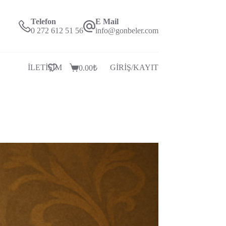
Telefon
E Mail
0 272 612 51 56
info@gonbeler.com
İLETİŞİM
GİRİŞ/KAYIT
0.00
₺
Alışveriş
Sepeti