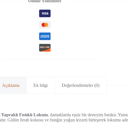
Ödeme Yöntemleri
Açıklama
Ek bilgi
Değerlendirmeler (0)
l Yapraklı Fıstıklı Lokum
, damaklarda eşsiz bir deneyim bırakır. Yumu
ır. Gülün ferah kokusu ve fıstığın yoğun lezzeti birleşerek lokumu adeta