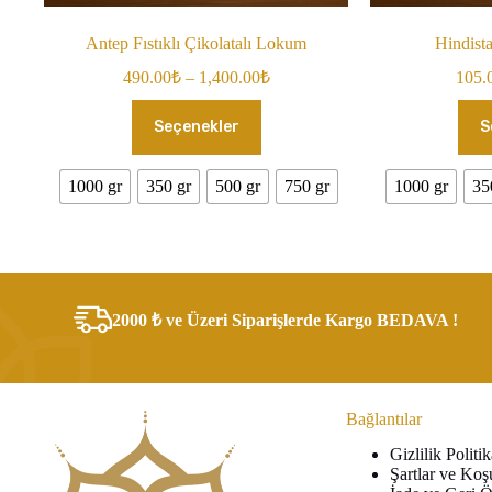
Antep Fıstıklı Çikolatalı Lokum
Hindist
Fiyat
490.00
₺
–
1,400.00
₺
105.
aralığı:
Bu
490.00₺
Seçenekler
S
ürünün
-
birden
1,400.00₺
fazla
1000 gr
350 gr
500 gr
750 gr
1000 gr
35
varyasyonu
var.
Seçenekler
ürün
sayfasından
seçilebilir
2000 ₺ ve Üzeri Siparişlerde Kargo BEDAVA !
Bağlantılar
Gizlilik Politik
Şartlar ve Koş