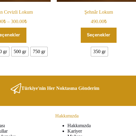
an Cevizli Lokum
Şehnâr Lokum
Fiyat
00
₺
–
300.00
₺
490.00
₺
aralığı:
Bu
Bu
105.00₺
eçenekler
Seçenekler
ürünün
ürünün
-
birden
birden
300.00₺
fazla
fazla
0 gr
500 gr
750 gr
350 gr
varyasyonu
varyasyonu
var.
var.
Seçenekler
Seçenekler
ürün
ürün
sayfasından
sayfasından
seçilebilir
seçilebilir
Türkiye'nin Her Noktasına Gönderim
Hakkımızda
ası
Hakkımızda
ullar
Kariyer