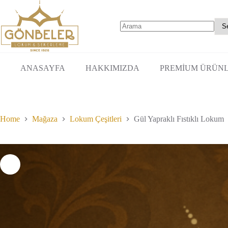
Skip
birden
490.00₺
to
fazla
-
content
varyasyonu
1,400.00₺
var.
No
Seçenekler
results
ürün
sayfasından
ANASAYFA
HAKKIMIZDA
PREMİUM ÜRÜN
seçilebilir
Home
Mağaza
Lokum Çeşitleri
Gül Yapraklı Fıstıklı Lokum