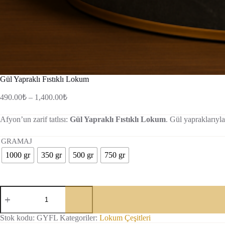
Gül Yapraklı Fıstıklı Lokum
Fiyat
490.00
₺
–
1,400.00
₺
aralığı:
490.00₺
Afyon’un zarif tatlısı:
Gül Yapraklı Fıstıklı Lokum
. Gül yapraklarıyla 
-
1,400.00₺
GRAMAJ
1000 gr
350 gr
500 gr
750 gr
Gül
Yapraklı
Fıstıklı
Lokum
Stok kodu:
GYFL
Kategoriler:
Lokum Çeşitleri
adet