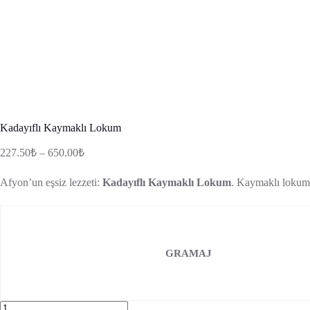
Kadayıflı Kaymaklı Lokum
Fiyat
227.50
₺
–
650.00
₺
aralığı:
227.50₺
Afyon’un eşsiz lezzeti:
Kadayıflı Kaymaklı Lokum
. Kaymaklı lokumun
-
650.00₺
GRAMAJ
Kadayıflı