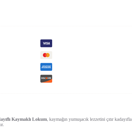
Kadayıflı Kaymaklı Lokum
, kaymağın yumuşacık lezzetini çıtır kadayıfl
ır.