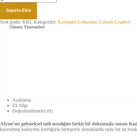
Kaymaklı
Lokum
Sepete Ekle
adet
Stok kodu:
KKL
Kategoriler:
Kaymaklı Lokumlar
,
Lokum Çeşitleri
Ödeme Yöntemleri
Açıklama
Ek bilgi
Değerlendirmeler (0)
Afyon’un geleneksel tatlı ustalığını farklı bir dokunuşla sunan 
kavrulmuş kadayıfın kıtırlığıyla birleşerek damaklarda eşsiz bir tat bırak