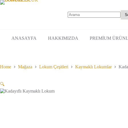
Skip
birden
227.50₺
to
fazla
-
content
varyasyonu
650.00₺
var.
No
Seçenekler
results
ürün
sayfasından
ANASAYFA
HAKKIMIZDA
PREMİUM ÜRÜN
seçilebilir
Home
Mağaza
Lokum Çeşitleri
Kaymaklı Lokumlar
Kada
🔍