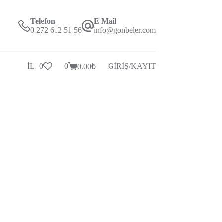
Telefon
E Mail
0 272 612 51 56
info@gonbeler.com
İLETİŞİM
0
0
GİRİŞ/KAYIT
0.00
₺
Alışveriş
Sepeti