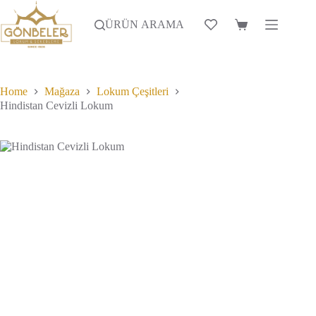
Skip
birden
105.00₺
to
fazla
-
ÜRÜN ARAMA
Alışveriş
content
varyasyonu
300.00₺
Sepeti
var.
Seçenekler
ürün
sayfasından
Home
Mağaza
Lokum Çeşitleri
seçilebilir
Hindistan Cevizli Lokum