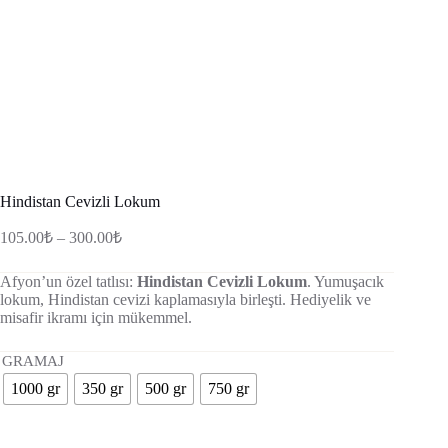
Hindistan Cevizli Lokum
Fiyat
105.00
₺
–
300.00
₺
aralığı:
105.00₺
Afyon’un özel tatlısı:
Hindistan Cevizli Lokum
. Yumuşacık
-
lokum, Hindistan cevizi kaplamasıyla birleşti. Hediyelik ve
300.00₺
misafir ikramı için mükemmel.
GRAMAJ
1000 gr
350 gr
500 gr
750 gr