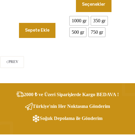
490.00₺
Seçenekler
ürünün
-
birden
1,400.00₺
fazla
1000 gr
350 gr
varyasyonu
var.
Sepete Ekle
Seçenekler
500 gr
750 gr
ürün
sayfasından
seçilebilir
PREV
2000 ₺ ve Üzeri Siparişlerde Kargo BEDAVA !
Türkiye'nin Her Noktasına Gönderim
Soğuk Depolama ile Gönderim