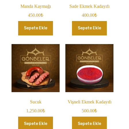
Manda Kaymağı
Sade Ekmek Kadayıfı
450.00
₺
400.00
₺
Sepete Ekle
Sepete Ekle
Sucuk
Vişneli Ekmek Kadayıfı
1,250.00
₺
500.00
₺
Sepete Ekle
Sepete Ekle