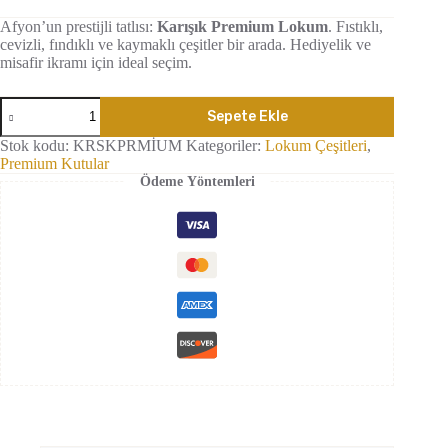
Afyon’un prestijli tatlısı:
Karışık Premium Lokum
. Fıstıklı,
cevizli, fındıklı ve kaymaklı çeşitler bir arada. Hediyelik ve
misafir ikramı için ideal seçim.
Karışık
Sepete Ekle
Premium
Lokum
Stok kodu:
KRSKPRMİUM
Kategoriler:
Lokum Çeşitleri
,
adet
Premium Kutular
Ödeme Yöntemleri