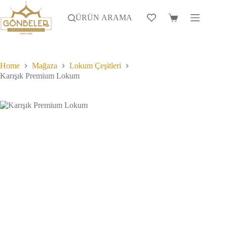
Skip
to
ÜRÜN ARAMA
Alışveriş
content
Sepeti
Home
Mağaza
Lokum Çeşitleri
Karışık Premium Lokum