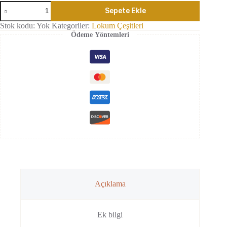
Çifte
Sepete Ekle
Kavrulmuş
Narlı
Stok kodu:
Yok
Kategoriler:
Lokum Çeşitleri
Antep
Ödeme Yöntemleri
Fıstıklı
Lokum
adet
Açıklama
Ek bilgi