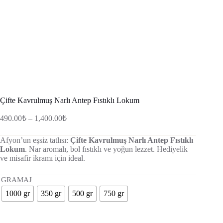
Çifte Kavrulmuş Narlı Antep Fıstıklı Lokum
Fiyat
490.00
₺
–
1,400.00
₺
aralığı:
490.00₺
Afyon’un eşsiz tatlısı:
Çifte Kavrulmuş Narlı Antep Fıstıklı
-
Lokum
. Nar aromalı, bol fıstıklı ve yoğun lezzet. Hediyelik
1,400.00₺
ve misafir ikramı için ideal.
GRAMAJ
1000 gr
350 gr
500 gr
750 gr