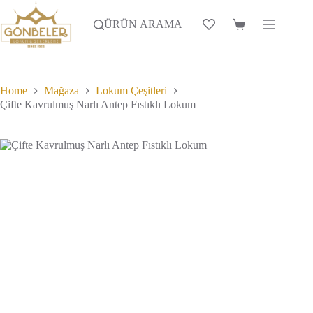
Skip
birden
490.00₺
to
fazla
-
ÜRÜN ARAMA
Alışveriş
content
varyasy
1,400.00₺
Sepeti
var.
Seçenekl
ürün
sayfasın
Home
Mağaza
Lokum Çeşitleri
seçilebili
Çifte Kavrulmuş Narlı Antep Fıstıklı Lokum