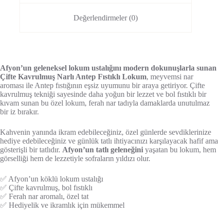
Değerlendirmeler (0)
Afyon’un geleneksel lokum ustalığını modern dokunuşlarla sunan
Çifte Kavrulmuş Narlı Antep Fıstıklı Lokum
, meyvemsi nar
aroması ile Antep fıstığının eşsiz uyumunu bir araya getiriyor. Çifte
kavrulmuş tekniği sayesinde daha yoğun bir lezzet ve bol fıstıklı bir
kıvam sunan bu özel lokum, ferah nar tadıyla damaklarda unutulmaz
bir iz bırakır.
Kahvenin yanında ikram edebileceğiniz, özel günlerde sevdiklerinize
hediye edebileceğiniz ve günlük tatlı ihtiyacınızı karşılayacak hafif ama
gösterişli bir tatlıdır.
Afyon’un tatlı geleneğini
yaşatan bu lokum, hem
görselliği hem de lezzetiyle sofraların yıldızı olur.
✅ Afyon’un köklü lokum ustalığı
✅ Çifte kavrulmuş, bol fıstıklı
✅ Ferah nar aromalı, özel tat
✅ Hediyelik ve ikramlık için mükemmel