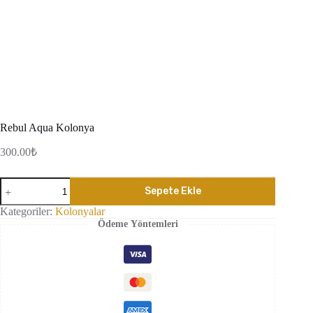
Rebul Aqua Kolonya
300.00
₺
Rebul
Sepete Ekle
Aqua
Kolonya
Kategoriler:
Kolonyalar
adet
Ödeme Yöntemleri