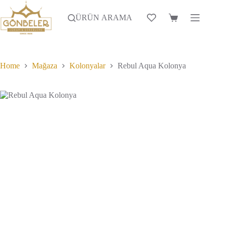
Skip
to
ÜRÜN ARAMA
Alışveriş
content
Sepeti
Home
Mağaza
Kolonyalar
Rebul Aqua Kolonya