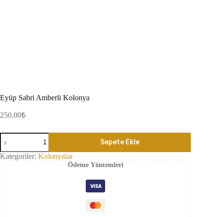
Eyüp Sabri Amberli Kolonya
250.00
₺
Eyüp
Sepete Ekle
Sabri
Amberli
Kategoriler:
Kolonyalar
Kolonya
Ödeme Yöntemleri
adet