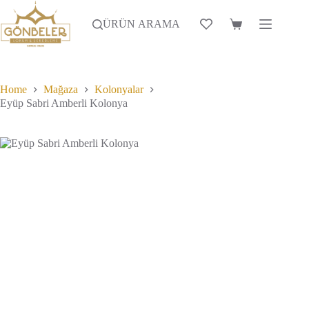
Skip
to
ÜRÜN ARAMA
Alışveriş
content
Sepeti
Home
Mağaza
Kolonyalar
Eyüp Sabri Amberli Kolonya