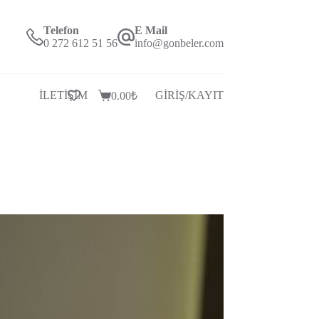
Telefon
E Mail
0 272 612 51 56
info@gonbeler.com
İLETİŞİM
GİRİŞ/KAYIT
0.00
₺
Alışveriş
Sepeti