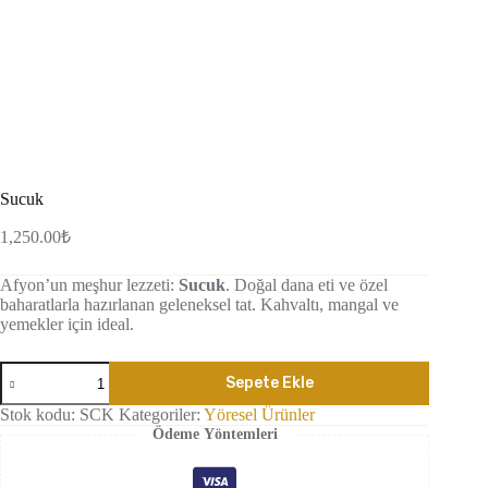
Sucuk
1,250.00
₺
Afyon’un meşhur lezzeti:
Sucuk
. Doğal dana eti ve özel
baharatlarla hazırlanan geleneksel tat. Kahvaltı, mangal ve
yemekler için ideal.
Sucuk
Sepete Ekle
adet
Stok kodu:
SCK
Kategoriler:
Yöresel Ürünler
Ödeme Yöntemleri