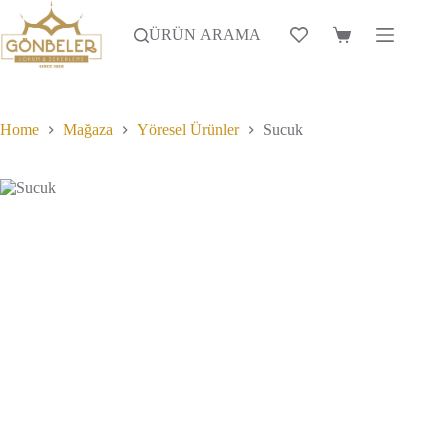
Skip
to
ÜRÜN ARAMA
Alışveriş
content
Sepeti
Home
Mağaza
Yöresel Ürünler
Sucuk