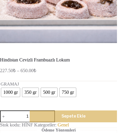
Hindistan Cevizli Frambuazlı Lokum
Fiyat
227.50
₺
–
650.00
₺
aralığı:
227.50₺
GRAMAJ
-
1000 gr
350 gr
500 gr
750 gr
650.00₺
Hindistan
Sepete Ekle
Cevizli
Frambuazlı
Stok kodu:
HİNF
Kategoriler:
Genel
Lokum
Ödeme Yöntemleri
adet