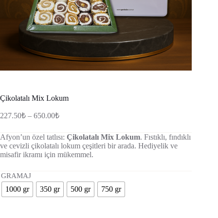
Çikolatalı Mix Lokum
Fiyat
227.50
₺
–
650.00
₺
aralığı:
227.50₺
Afyon’un özel tatlısı:
Çikolatalı Mix Lokum
. Fıstıklı, fındıklı
-
ve cevizli çikolatalı lokum çeşitleri bir arada. Hediyelik ve
650.00₺
misafir ikramı için mükemmel.
GRAMAJ
1000 gr
350 gr
500 gr
750 gr