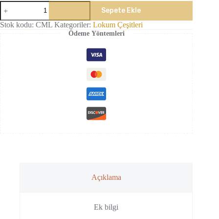
Çikolatalı
Sepete Ekle
Mix
Lokum
Stok kodu:
CML
Kategoriler:
Lokum Çeşitleri
adet
Ödeme Yöntemleri
Açıklama
Ek bilgi