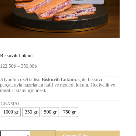
Bisküvili Lokum
Fiyat
122.50
₺
–
350.00
₺
aralığı:
122.50₺
Afyon’un özel tatlısı:
Bisküvili Lokum
. Çıtır bisküvi
-
parçalarıyla hazırlanan hafif ve modern lokum. Hediyelik ve
350.00₺
misafir ikramı için ideal.
GRAMAJ
1000 gr
350 gr
500 gr
750 gr
Bisküvili