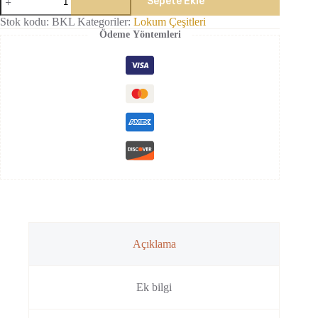
Sepete Ekle
Lokum
adet
Stok kodu:
BKL
Kategoriler:
Lokum Çeşitleri
Ödeme Yöntemleri
Açıklama
Ek bilgi