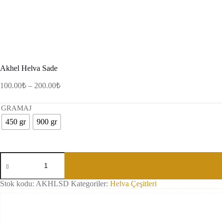
Akhel Helva Sade
Fiyat
100.00
₺
–
200.00
₺
aralığı:
100.00₺
GRAMAJ
-
450 gr
900 gr
200.00₺
Akhel
Helva
Sade
adet
Stok kodu:
AKHLSD
Kategoriler:
Helva Çeşitleri