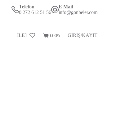
Telefon
E Mail
0 272 612 51 56
info@gonbeler.com
İLETİŞİM
GİRİŞ/KAYIT
0.00
₺
Alışveriş
Sepeti