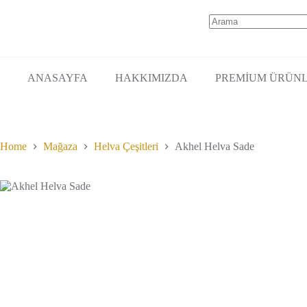
varyasyonu
var.
Seçenekler
No
ürün
results
sayfasından
seçilebilir
ANASAYFA
HAKKIMIZDA
PREMİUM ÜRÜN
Home
Mağaza
Helva Çeşitleri
Akhel Helva Sade