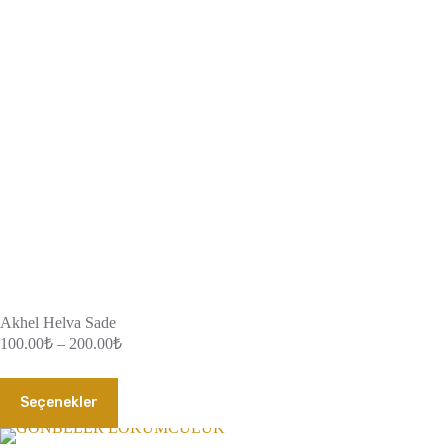
Akhel Helva Sade
Fiyat
100.00
₺
–
200.00
₺
aralığı:
100.00₺
Bu
-
Seçenekler
ürünün
200.00₺
birden
fazla