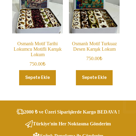
Osmanlı Motif Tarihi
Osmanlı Motif Turkuaz
Lokumcu Motifli Karışık
Desen Karışık Lokum
Lokum
750.00
₺
750.00
₺
Sepete Ekle
Sepete Ekle
2000 ₺ ve Üzeri Siparişlerde Kargo BEDAVA !
Türkiye'nin Her Noktasına Gönderim
Soğuk Depolama ile Gönderim